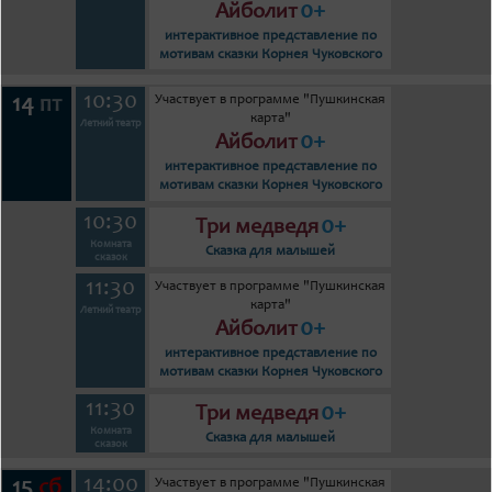
0+
Айболит
интерактивное представление по
мотивам сказки Корнея Чуковского
10:30
Участвует в программе "Пушкинская
14
пт
карта"
Летний театр
0+
Айболит
интерактивное представление по
мотивам сказки Корнея Чуковского
10:30
0+
Три медведя
Комната
Сказка для малышей
сказок
11:30
Участвует в программе "Пушкинская
карта"
Летний театр
0+
Айболит
интерактивное представление по
мотивам сказки Корнея Чуковского
11:30
0+
Три медведя
Комната
Сказка для малышей
сказок
14:00
Участвует в программе "Пушкинская
15
сб