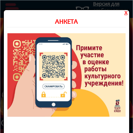
Версия для
слабовидящих
X
Министерство культуры Новосибирской области
АНКЕТА
Государственное автономное учреждение культуры
Новосибирской области
НОВОСИБИРСКИЙ ОБЛАСТНОЙ
ТЕАТР КУКОЛ
8 800 300-49-10
93 театральный сезон
ТЕАТР
НОВОСТИ
КУПИТЬ БИЛЕТ