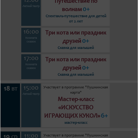
12:00
Путешествие по
Летний театр
0+
волнам
Спектакль-путешествие для детей
от 2 лет
16:00
Три кота или праздник
Комната
0+
друзей
сказок
Сказка для малышей
17:00
Три кота или праздник
Комната
0+
друзей
сказок
Сказка для малышей
15:00
Участвует в программе "Пушкинская
18
вт
карта"
Летний театр
Мастер-класс
«ИСКУССТВО
6+
ИГРАЮЩИХ КУКОЛ»
мастер-класс
11:00
Участвует в программе "Пушкинская
19
ср