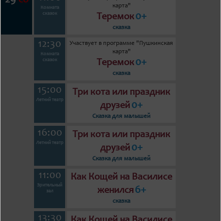
сб
карта"
Комната
0+
сказок
Теремок
сказка
12:30
Участвует в программе "Пушкинская
карта"
Комната
0+
сказок
Теремок
сказка
15:00
Три кота или праздник
Летний театр
0+
друзей
Сказка для малышей
16:00
Три кота или праздник
Летний театр
0+
друзей
Сказка для малышей
11:00
Как Кощей на Василисе
Зрительный
6+
женился
зал
сказка
13:30
Как Кощей на Василисе