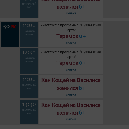
Зрительный
6+
женился
зал
сказка
11:00
Участвует в программе "Пушкинская
30
вс
карта"
Комната
0+
сказок
Теремок
сказка
12:30
Участвует в программе "Пушкинская
карта"
Комната
0+
сказок
Теремок
сказка
11:00
Как Кощей на Василисе
Зрительный
6+
женился
зал
сказка
13:30
Как Кощей на Василисе
Зрительный
6+
женился
зал
сказка