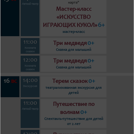
карта"
Летний театр
Мастер-класс
«ИСКУССТВО
6+
ИГРАЮЩИХ КУКОЛ»
мастер-класс
11:00
0+
Три медведя
Комната
Сказка для малышей
сказок
12:00
0+
Три медведя
Комната
Сказка для малышей
сказок
14:00
16
0+
вс
Терем сказок
Экскурсия
театрализованная экскурсия для
детей
11:00
Путешествие по
Летний театр
0+
волнам
Спектакль-путешествие для детей
от 2 лет