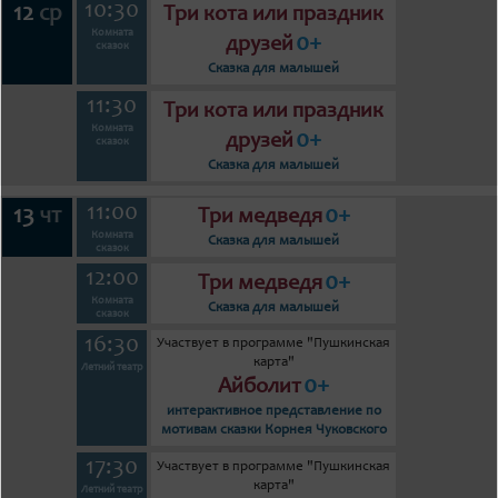
10:30
12
ср
Три кота или праздник
Комната
0+
друзей
сказок
Сказка для малышей
11:30
Три кота или праздник
Комната
0+
друзей
сказок
Сказка для малышей
11:00
13
0+
чт
Три медведя
Комната
Сказка для малышей
сказок
12:00
0+
Три медведя
Комната
Сказка для малышей
сказок
16:30
Участвует в программе "Пушкинская
карта"
Летний театр
0+
Айболит
интерактивное представление по
мотивам сказки Корнея Чуковского
17:30
Участвует в программе "Пушкинская
карта"
Летний театр