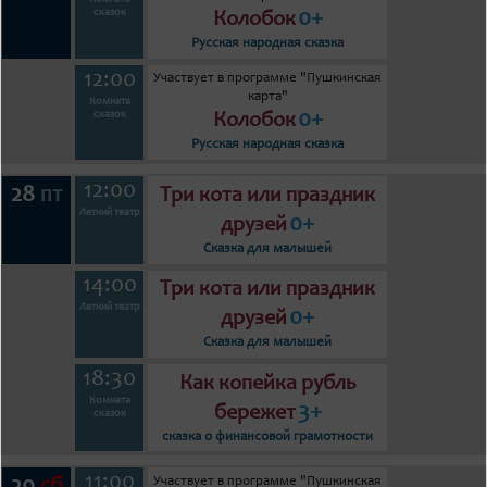
Комната
0+
сказок
Колобок
Русская народная сказка
12:00
Участвует в программе "Пушкинская
карта"
Комната
0+
сказок
Колобок
Русская народная сказка
12:00
28
пт
Три кота или праздник
Летний театр
0+
друзей
Сказка для малышей
14:00
Три кота или праздник
Летний театр
0+
друзей
Сказка для малышей
18:30
Как копейка рубль
Комната
3+
бережет
сказок
сказка о финансовой грамотности
11:00
Участвует в программе "Пушкинская
29