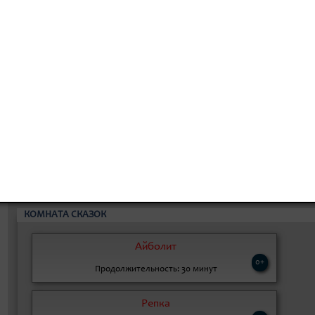
8 800 300-49-10
93 театральный сезон
ИТЬ БИЛЕТ
ЗРИТЕЛЮ
ДОКУМЕНТЫ
РЕПЕРТУ
КОМНАТА СКАЗОК
Айболит
0+
Продолжительность: 30 минут
Репка