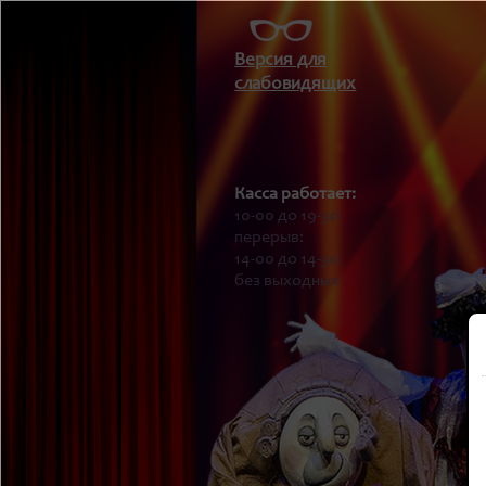
Версия для
слабовидящих
Касса работает:
10-00 до 19-30
перерыв:
14-00 до 14-30
без выходных