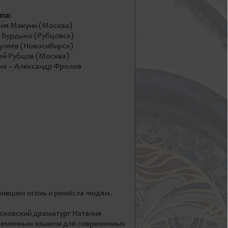
ппа:
лия Макуни (Москва)
 Бурдыко (Рубцовск)
уляев (Новосибирск)
ей Рубцов (Москва)
ке – Александр Фролов
рившем огонь и ремёсла людям.
осковский драматург Наталия
овременным языком для современных