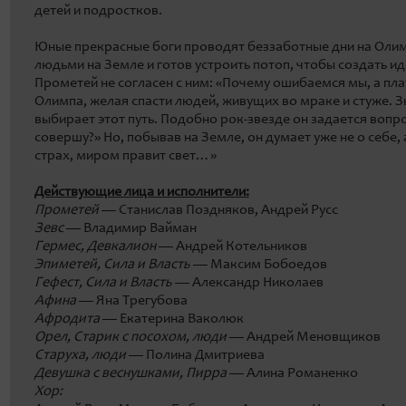
детей и подростков.
Юные прекрасные боги проводят беззаботные дни на Олим
людьми на Земле и готов устроить потоп, чтобы создать 
Прометей не согласен с ним: «Почему ошибаемся мы, а плат
Олимпа, желая спасти людей, живущих во мраке и стуже. Зн
выбирает этот путь. Подобно рок-звезде он задается вопро
совершу?» Но, побывав на Земле, он думает уже не о себе, а
страх, миром правит свет…»
Действующие лица и исполнители:
Прометей
— Станислав Поздняков, Андрей Русс
Зевс
— Владимир Вайман
Гермес, Девкалион
— Андрей Котельников
Эпиметей, Сила и Власть
— Максим Бобоедов
Гефест, Сила и Власть
— Александр Николаев
Афина
— Яна Трегубова
Афродита
— Екатерина Ваколюк
Орел, Старик с посохом, люди
— Андрей Меновщиков
Старуха, люди
— Полина Дмитриева
Девушка с веснушками, Пирра
— Алина Романенко
Хор: