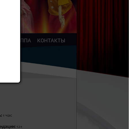
АР
ТРУППА
КОНТАКТЫ
ь:
1 час
ндации:
12+