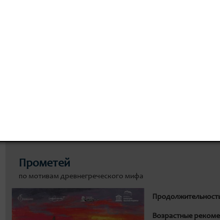
8 800 300-49-10
93 театральный сезон
ИТЬ БИЛЕТ
ЗРИТЕЛЮ
ДОКУМЕНТЫ
РЕПЕРТУ
Прометей
по мотивам древнегреческого мифа
Продолжительност
Возрастные рекоме