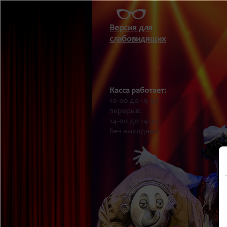
Версия для
слабовидящих
Касса работает:
10-00 до 19-30
перерыв:
14-00 до 14-30
без выходных