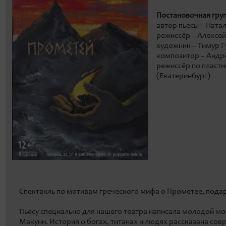
Постановочная гру
автор пьесы – Ната
режиссёр – Алексей
художник – Тимур Г
композитор – Андр
режиссёр по пласти
(Екатеринбург)
Спектакль по мотивам греческого мифа о Прометее, пода
Пьесу специально для нашего театра написала молодой м
Макуни. История о богах, титанах и людях рассказана с