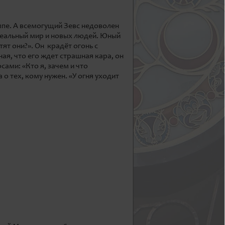
пе. А всемогущий Зевс недоволен
идеальный мир и новых людей. Юный
ят они?». Он крадёт огонь с
ая, что его ждет страшная кара, он
сами: «Кто я, зачем и что
 о тех, кому нужен. «У огня уходит