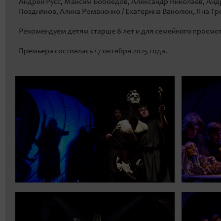
Андрей Русс, Максим Бобоедов, Александр Николаев, Ан
Поздняков, Алина Романенко / Екатерина Ваколюк, Яна Тр
Рекомендуем детям старше 8 лет и для семейного просмо
Премьера состоялась 17 октября 2025 года.