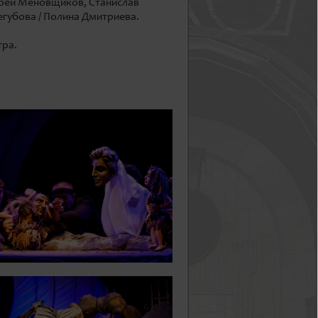
дрей Меновщиков, Станислав
егубова / Полина Дмитриева.
тра.