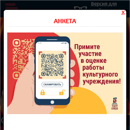
Версия для
слабовидящих
X
Министерство культуры Новосибирской области
АНКЕТА
Государственное автономное учреждение культуры
Новосибирской области
НОВОСИБИРСКИЙ ОБЛАСТНОЙ
ТЕАТР КУКОЛ
8 800 300-49-10
93 театральный сезон
ТЕАТР
НОВОСТИ
КУПИТЬ БИЛЕТ