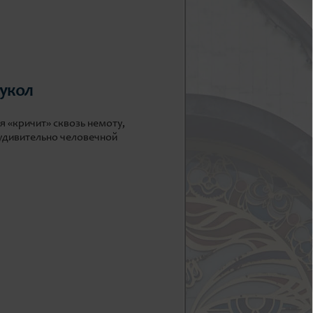
кукол
 «кричит» сквозь немоту,
 удивительно человечной
 любителям русской литературы и
 классика здесь открывается
р и театральной магии.
 безграничных возможностях,
жиссёр) и Виктор Клочко
это жизнеутверждающая история с
прачке Татьяне, и к пьянице