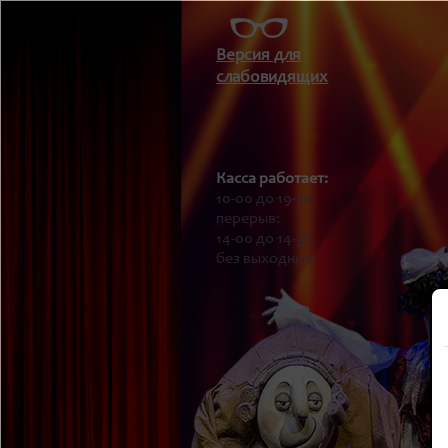
Версия для
слабовидящих
Касса работает:
10-00 до 19-30
перерыв:
14-00 до 14-30
без выходных