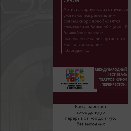
сезон
Артисты вернулись из отпуска, и
уже начались репетиции –
совсем скоро возобновятся
спектакли на большой сцене. В
ближайших планах:
выступление наших артистов в
московском парке
«Зарядье»,...
МЕЖДУНАРОДНЫЙ
ФЕСТИВАЛЬ
ТЕАТРОВ КУКОЛ
«ПЕРЕКРЕСТОК»
Касса работает
10-00 до 19-30
перерыв с 14-00 до 14-30,
без выходных