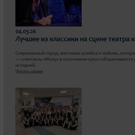
04.03.26
Лучшее из классики на сцене театра 
Современный город, жестокая хозяйка и любовь, которая
— спектакль «Муму» в исполнении кукол оборачивается
историей.
Читать далее
Советуем посмотреть наш удивительный спектакль всем
театра, и конечно, обязательно школьникам. Потому что
новыми смыслами, говорит со зрителем на языке метафо
Это разговор о внутренней свободе, личных границах и
которыми человек обладает, но не всегда пользуется.
Постановщики — питерский тандем Наташа Слащева (ре
(художник) — всматриваются в судьбу каждого героя, 
болью и сочувствием к каждому из них. И к безропотной 